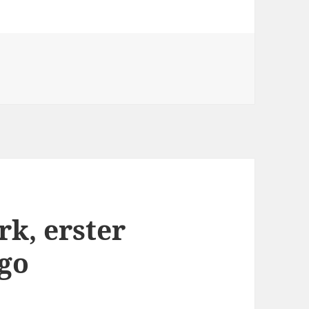
rk, erster
igo