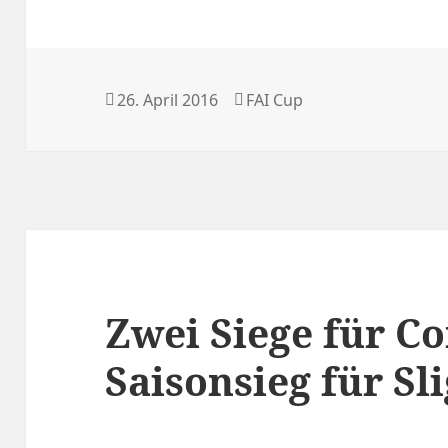
Veröffentlicht
Kategorien
26. April 2016
FAI Cup
am
Zwei Siege für Co
Saisonsieg für Sl