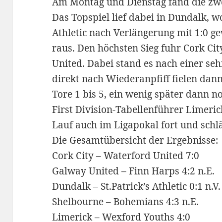
Am Montag und Dienstag fand die zwe
Das Topspiel lief dabei in Dundalk, wo 
Athletic nach Verlängerung mit 1:0 g
raus. Den höchsten Sieg fuhr Cork Cit
United. Dabei stand es nach einer seh
direkt nach Wiederanpfiff fielen dan
Tore 1 bis 5, ein wenig später dann n
First Division-Tabellenführer Limeri
Lauf auch im Ligapokal fort und schl
Die Gesamtübersicht der Ergebnisse:
Cork City – Waterford United 7:0
Galway United – Finn Harps 4:2 n.E.
Dundalk – St.Patrick’s Athletic 0:1 n.V.
Shelbourne – Bohemians 4:3 n.E.
Limerick – Wexford Youths 4:0