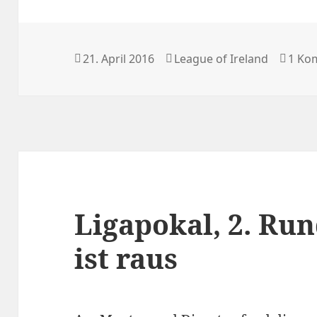
Veröffentlicht
Kategorien
21. April 2016
League of Ireland
1 Ko
am
Ligapokal, 2. Ru
ist raus