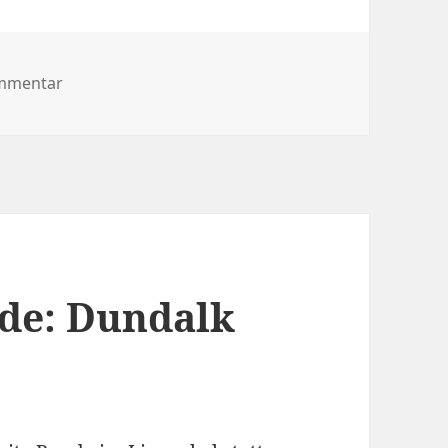
zu Erste Trainerentlassung der Saison
mmentar
nde: Dundalk