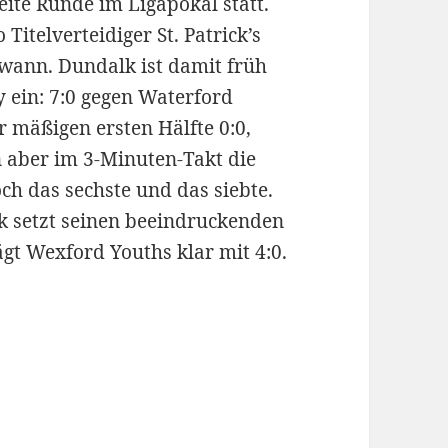
ite Runde im Ligapokal statt.
Titelverteidiger St. Patrick’s
ewann. Dundalk ist damit früh
y ein: 7:0 gegen Waterford
r mäßigen ersten Hälfte 0:0,
n aber im 3-Minuten-Takt die
och das sechste und das siebte.
ck setzt seinen beeindruckenden
ägt Wexford Youths klar mit 4:0.