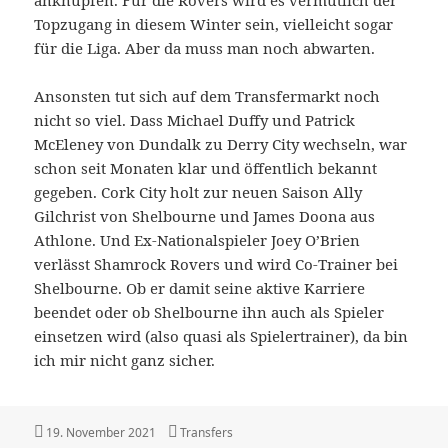
anknüpfen. Für die Rovers wird es vermutlich der
Topzugang in diesem Winter sein, vielleicht sogar
für die Liga. Aber da muss man noch abwarten.
Ansonsten tut sich auf dem Transfermarkt noch
nicht so viel. Dass Michael Duffy und Patrick
McEleney von Dundalk zu Derry City wechseln, war
schon seit Monaten klar und öffentlich bekannt
gegeben. Cork City holt zur neuen Saison Ally
Gilchrist von Shelbourne und James Doona aus
Athlone. Und Ex-Nationalspieler Joey O’Brien
verlässt Shamrock Rovers und wird Co-Trainer bei
Shelbourne. Ob er damit seine aktive Karriere
beendet oder ob Shelbourne ihn auch als Spieler
einsetzen wird (also quasi als Spielertrainer), da bin
ich mir nicht ganz sicher.
Veröffentlicht
Kategorien
19. November 2021
Transfers