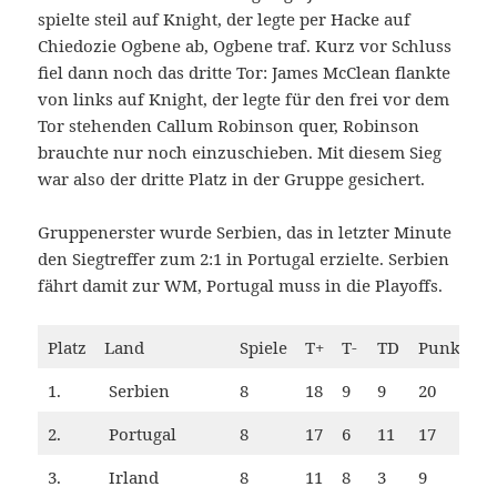
spielte steil auf Knight, der legte per Hacke auf
Chiedozie Ogbene ab, Ogbene traf. Kurz vor Schluss
fiel dann noch das dritte Tor: James McClean flankte
von links auf Knight, der legte für den frei vor dem
Tor stehenden Callum Robinson quer, Robinson
brauchte nur noch einzuschieben. Mit diesem Sieg
war also der dritte Platz in der Gruppe gesichert.
Gruppenerster wurde Serbien, das in letzter Minute
den Siegtreffer zum 2:1 in Portugal erzielte. Serbien
fährt damit zur WM, Portugal muss in die Playoffs.
Platz
Land
Spiele
T+
T-
TD
Punkte
1.
Serbien
8
18
9
9
20
2.
Portugal
8
17
6
11
17
3.
Irland
8
11
8
3
9