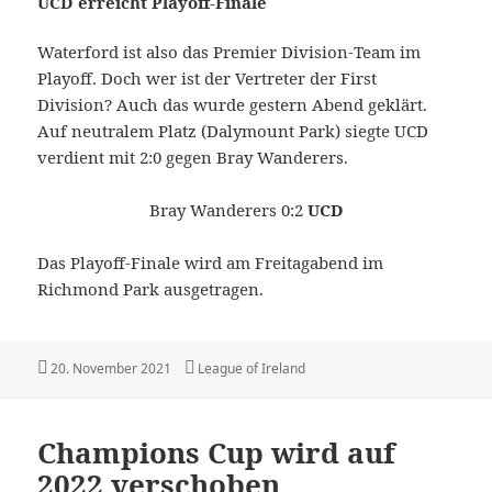
UCD erreicht Playoff-Finale
Waterford ist also das Premier Division-Team im
Playoff. Doch wer ist der Vertreter der First
Division? Auch das wurde gestern Abend geklärt.
Auf neutralem Platz (Dalymount Park) siegte UCD
verdient mit 2:0 gegen Bray Wanderers.
Bray Wanderers 0:2
UCD
Das Playoff-Finale wird am Freitagabend im
Richmond Park ausgetragen.
Veröffentlicht
Kategorien
20. November 2021
League of Ireland
am
Champions Cup wird auf
2022 verschoben