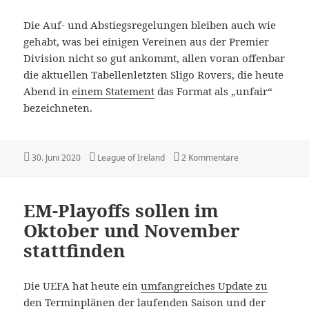
Die Auf- und Abstiegsregelungen bleiben auch wie
gehabt, was bei einigen Vereinen aus der Premier
Division nicht so gut ankommt, allen voran offenbar
die aktuellen Tabellenletzten Sligo Rovers, die heute
Abend in
einem Statement
das Format als „unfair“
bezeichneten.
Veröffentlicht
Kategorien
zu Neustart der L
30. Juni 2020
League of Ireland
2 Kommentare
am
EM-Playoffs sollen im
Oktober und November
stattfinden
Die UEFA hat heute ein
umfangreiches Update zu
den Terminplänen
der laufenden Saison und der