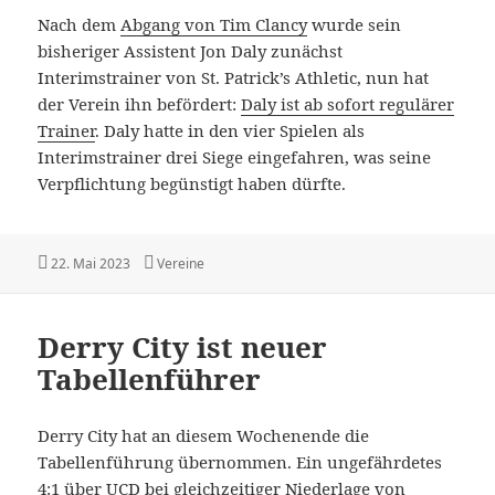
Nach dem
Abgang von Tim Clancy
wurde sein
bisheriger Assistent Jon Daly zunächst
Interimstrainer von St. Patrick’s Athletic, nun hat
der Verein ihn befördert:
Daly ist ab sofort regulärer
Trainer
. Daly hatte in den vier Spielen als
Interimstrainer drei Siege eingefahren, was seine
Verpflichtung begünstigt haben dürfte.
Veröffentlicht
Kategorien
22. Mai 2023
Vereine
am
Derry City ist neuer
Tabellenführer
Derry City hat an diesem Wochenende die
Tabellenführung übernommen. Ein ungefährdetes
4:1 über UCD bei gleichzeitiger Niederlage von