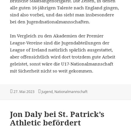
britische Staatsangehörigkeit. Die Zeiten, in denen
alle guten 16-jährigen Talente nach England gingen,
sind also vorbei, und das sieht man insbesondere
bei den Jugendnationalmannschaften.
Im Vergleich zu den Akademien der Premier
League-Vereine sind die Jugendabteilungen der
League of Ireland natürlich spärlich ausgestattet,
aber offensichtlich wird dort trotzdem gute Arbeit
geleistet, sonst wäre die U17-Nationalmannschaft
mit Sicherheit nicht so weit gekommen.
Veröffentlicht
Kategorien
27. Mai 2023
Jugend
,
Nationalmannschaft
am
Jon Daly bei St. Patrick’s
Athletic befördert