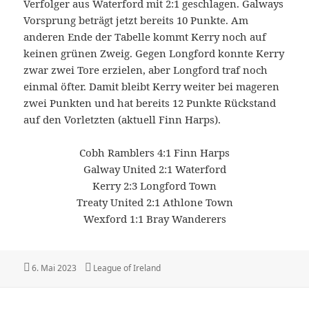
Verfolger aus Waterford mit 2:1 geschlagen. Galways
Vorsprung beträgt jetzt bereits 10 Punkte. Am
anderen Ende der Tabelle kommt Kerry noch auf
keinen grünen Zweig. Gegen Longford konnte Kerry
zwar zwei Tore erzielen, aber Longford traf noch
einmal öfter. Damit bleibt Kerry weiter bei mageren
zwei Punkten und hat bereits 12 Punkte Rückstand
auf den Vorletzten (aktuell Finn Harps).
Cobh Ramblers 4:1 Finn Harps
Galway United 2:1 Waterford
Kerry 2:3 Longford Town
Treaty United 2:1 Athlone Town
Wexford 1:1 Bray Wanderers
Veröffentlicht
Kategorien
6. Mai 2023
League of Ireland
am