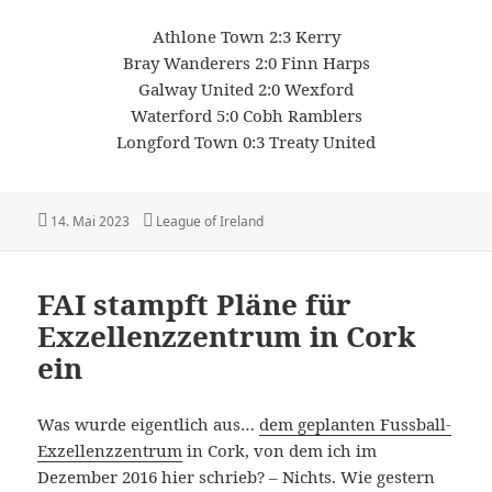
Athlone Town 2:3 Kerry
Bray Wanderers 2:0 Finn Harps
Galway United 2:0 Wexford
Waterford 5:0 Cobh Ramblers
Longford Town 0:3 Treaty United
Veröffentlicht
Kategorien
14. Mai 2023
League of Ireland
am
FAI stampft Pläne für
Exzellenzzentrum in Cork
ein
Was wurde eigentlich aus…
dem geplanten Fussball-
Exzellenzzentrum
in Cork, von dem ich im
Dezember 2016 hier schrieb? – Nichts. Wie gestern