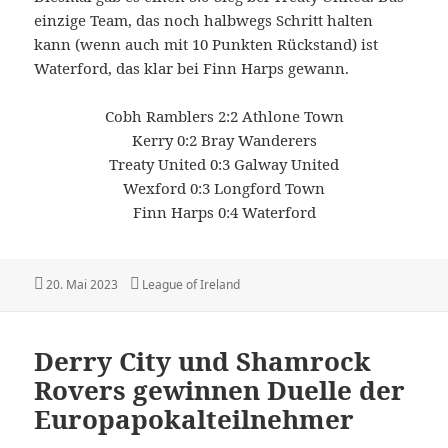
einzige Team, das noch halbwegs Schritt halten
kann (wenn auch mit 10 Punkten Rückstand) ist
Waterford, das klar bei Finn Harps gewann.
Cobh Ramblers 2:2 Athlone Town
Kerry 0:2 Bray Wanderers
Treaty United 0:3 Galway United
Wexford 0:3 Longford Town
Finn Harps 0:4 Waterford
Veröffentlicht
Kategorien
20. Mai 2023
League of Ireland
am
Derry City und Shamrock
Rovers gewinnen Duelle der
Europapokalteilnehmer