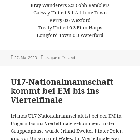
Bray Wanderers 2:2 Cobh Ramblers
Galway United 3:1 Athlone Town
Kerry 0:6 Wexford
Treaty United 0:3 Finn Harps
Longford Town 0:0 Waterford
Veröffentlicht
Kategorien
27. Mai 2023
League of Ireland
am
U17-Nationalmannschaft
kommt bei EM bis ins
Viertelfinale
Irlands U17-Nationalmannschaft ist bei der EM in
Ungarn bis ins Viertelfinale gekommen. In der
Gruppenphase wurde Irland Zweiter hinter Polen
und vor Ungarn und Wales. Im Viertelfinale war