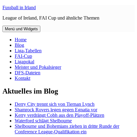
Zum
Fussball in Irland
Inhalt
League of Ireland, FAI Cup und ähnliche Themen
springen
Menü und Widgets
Home
Blog
Liga-Tabellen
FAI-Cup
Ligapokal
Meister und Pokalsieger
DFS-Dateien
Kontakt
Aktuelles im Blog
Derry City trennt sich von Tiernan Lynch
Shamrock Rovers legen gegen Egnatia vor
Kerry verdrängt Cobh aus den Playoff-Plätzen
Waterford schlägt Shelbourne
Shelbourne und Bohemians ziehen in dritte Runde der
Conference League-Qualifikation ein