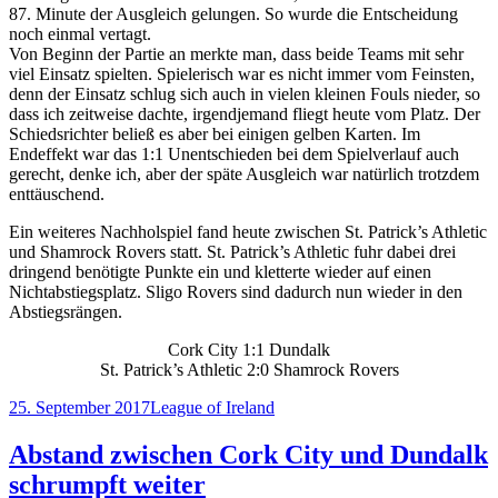
87. Minute der Ausgleich gelungen. So wurde die Entscheidung
noch einmal vertagt.
Von Beginn der Partie an merkte man, dass beide Teams mit sehr
viel Einsatz spielten. Spielerisch war es nicht immer vom Feinsten,
denn der Einsatz schlug sich auch in vielen kleinen Fouls nieder, so
dass ich zeitweise dachte, irgendjemand fliegt heute vom Platz. Der
Schiedsrichter beließ es aber bei einigen gelben Karten. Im
Endeffekt war das 1:1 Unentschieden bei dem Spielverlauf auch
gerecht, denke ich, aber der späte Ausgleich war natürlich trotzdem
enttäuschend.
Ein weiteres Nachholspiel fand heute zwischen St. Patrick’s Athletic
und Shamrock Rovers statt. St. Patrick’s Athletic fuhr dabei drei
dringend benötigte Punkte ein und kletterte wieder auf einen
Nichtabstiegsplatz. Sligo Rovers sind dadurch nun wieder in den
Abstiegsrängen.
Cork City 1:1 Dundalk
St. Patrick’s Athletic 2:0 Shamrock Rovers
Veröffentlicht
Kategorien
25. September 2017
League of Ireland
am
Abstand zwischen Cork City und Dundalk
schrumpft weiter