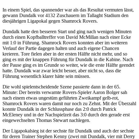
In einem Spiel, das spannender war als das Resultat vermuten lässt,
gewann Dundalk vor 4132 Zuschauern im Tallaght Stadium den
diesjährigen Ligapokal gegen Shamrock Rovers.
Dundalk hatte den besseren Start und ging nach wenigen Minuten
durch einen Kopfballtreffer von David McMillan nach einer Ecke
mit 1:0 in Führung. Shamrock Rovers konnten aber im weiteren
Verlauf der Partie dagegen halten und auch eigene Chancen
kreieren. Tore fielen aber in der ersten Hälfte nicht mehr, und so
ging es mit der knappen Führung für Dundalk in die Kabine. Nach
der Pause ging es im Grunde so weiter, wie die erste Hälfte geendet
hatte. Dundalk war zwar leicht besser, aber nicht so, dass die
Führung wesentlich klarer hätte sein müssen.
Die wohl spielentscheidende Szene passierte dann in der 65.
Minute: Der bereits verwarnte Rovers-Spieler Aaron Bolger sah
nach einem etwas ungestüm geführten Zweikampf gelb-rot,
Shamrock Rovers waren damit nur noch zu Zehnt. Mit der Überzahl
konnte Dundalk in der Schlussphase das 2:0 durch Patrick
McEleney und in der Nachspielzeit das 3:0 durch den gerade erst
eingewechselten Thomas Stewart nachlegen.
Der Ligapokalsieg ist der sechste für Dundalk und auch der sechste
für deren Trainer Stephen Kenny (zwei mit Dundalk, vier mit Derry