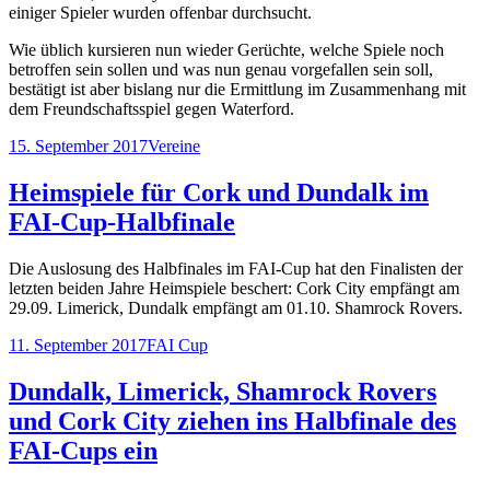
einiger Spieler wurden offenbar durchsucht.
Wie üblich kursieren nun wieder Gerüchte, welche Spiele noch
betroffen sein sollen und was nun genau vorgefallen sein soll,
bestätigt ist aber bislang nur die Ermittlung im Zusammenhang mit
dem Freundschaftsspiel gegen Waterford.
Veröffentlicht
Kategorien
15. September 2017
Vereine
am
Heimspiele für Cork und Dundalk im
FAI-Cup-Halbfinale
Die Auslosung des Halbfinales im FAI-Cup hat den Finalisten der
letzten beiden Jahre Heimspiele beschert: Cork City empfängt am
29.09. Limerick, Dundalk empfängt am 01.10. Shamrock Rovers.
Veröffentlicht
Kategorien
11. September 2017
FAI Cup
am
Dundalk, Limerick, Shamrock Rovers
und Cork City ziehen ins Halbfinale des
FAI-Cups ein