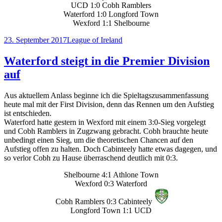
UCD 1:0 Cobh Ramblers
Waterford 1:0 Longford Town
Wexford 1:1 Shelbourne
Veröffentlicht
Kategorien
23. September 2017
League of Ireland
am
Waterford steigt in die Premier Division
auf
Aus aktuellem Anlass beginne ich die Spieltagszusammenfassung
heute mal mit der First Division, denn das Rennen um den Aufstieg
ist entschieden.
Waterford hatte gestern in Wexford mit einem 3:0-Sieg vorgelegt
und Cobh Ramblers in Zugzwang gebracht. Cobh brauchte heute
unbedingt einen Sieg, um die theoretischen Chancen auf den
Aufstieg offen zu halten. Doch Cabinteely hatte etwas dagegen, und
so verlor Cobh zu Hause überraschend deutlich mit 0:3.
Shelbourne 4:1 Athlone Town
Wexford 0:3 Waterford
Cobh Ramblers 0:3 Cabinteely
Longford Town 1:1 UCD