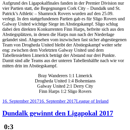
Aufgrund des Ligapokalfinales fanden in der Premier Division nur
vier Partien statt, die Begegnungen Cork City – Dundalk und St.
Patrick’s Athletic – Shamrock Rovers wurden auf den 25.09.
verlegt. In den stattgefundenen Partien gab es für Sligo Rovers und
Galway United wichtige Siege im Abstiegskampf. Sligo schlug
dabei den direkten Konkurrenten Finn Harps, befreite sich aus den
Abstiegsplätzen, in denen die Harps nun nach der Niederlage
gelandet sind. Abgesehen vom inzwischen fast sicher abgestiegenen
Team von Drogheda United bleibt der Abstiegskampf weiter sehr
eng: zwischen dem Vorletzten Galway United und dem
Tabellensiebten Limerick beträgt der Abstand nur drei Punkte.
Damit sind alle Teams aus der unteren Tabellenhälfte nach wie vor
mitten drin im Abstiegskampf.
Bray Wanderers 1:1 Limerick
Drogheda United 1:4 Bohemians
Galway United 2:1 Derry City
Finn Harps 1:2 Sligo Rovers
Veröffentlicht
Kategorien
16. September 2017
16. September 2017
League of Ireland
am
Dundalk gewinnt den Ligapokal 2017
0:3