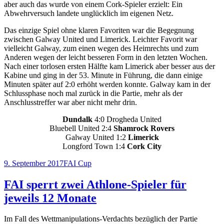
aber auch das wurde von einem Cork-Spieler erzielt: Ein
Abwehrversuch landete unglücklich im eigenen Netz.
Das einzige Spiel ohne klaren Favoriten war die Begegnung
zwischen Galway United und Limerick. Leichter Favorit war
vielleicht Galway, zum einen wegen des Heimrechts und zum
Anderen wegen der leicht besseren Form in den letzten Wochen.
Nach einer torlosen ersten Hälfte kam Limerick aber besser aus der
Kabine und ging in der 53. Minute in Führung, die dann einige
Minuten später auf 2:0 erhöht werden konnte. Galway kam in der
Schlussphase noch mal zurück in die Partie, mehr als der
Anschlusstreffer war aber nicht mehr drin.
Dundalk
4:0 Drogheda United
Bluebell United 2:4
Shamrock Rovers
Galway United 1:2
Limerick
Longford Town 1:4
Cork City
Veröffentlicht
Kategorien
9. September 2017
FAI Cup
am
FAI sperrt zwei Athlone-Spieler für
jeweils 12 Monate
Im Fall des Wettmanipulations-Verdachts bezüglich der Partie