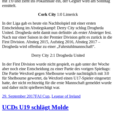
mit 1:0 und zieht ins Pokalfinale ein, der Gegner wird am Sonntag
ermittelt.
Cork City
1:0 Limerick
In der Liga gab es heute ein Nachholspiel mit einer ersten
Entscheidung im Abstiegskampf: Derry City schlug Drogheda
United. Drogheda steht damit nun definitiv als erster Absteiger fest.
Nach nur einer Saison in der Premier Division geht es zurück in die
First Division. Abstieg 2015, Aufstieg 2016, Abstieg 2017 –
Drogheda wird offenbar zu einer „Fahrstuhlmannschaft“.
Derry City 2:1 Drogheda United
In der First Division wurde nicht gespielt, es gab unter der Woche
aber noch eine Entscheidung zu einer Partie des vorigen Spieltags:
Die Partie Wexford gegen Shelbourne wurde nachträglich mit 3:0
für Shelbourne gewertet, da Wexford einen U17-Spieler eingesetzt
hatte, der nicht rechtzeitig für die erste Mannschaft gemeldet wurde
und daher nicht spielberechtigt war.
Veröffentlicht
Kategorien
29. September 2017
FAI Cup
,
League of Ireland
am
UCDs U19 schlägt Molde