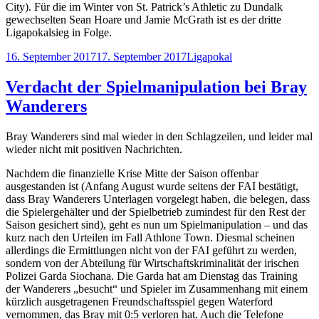
City). Für die im Winter von St. Patrick’s Athletic zu Dundalk
gewechselten Sean Hoare und Jamie McGrath ist es der dritte
Ligapokalsieg in Folge.
Veröffentlicht
Kategorien
16. September 2017
17. September 2017
Ligapokal
am
Verdacht der Spielmanipulation bei Bray
Wanderers
Bray Wanderers sind mal wieder in den Schlagzeilen, und leider mal
wieder nicht mit positiven Nachrichten.
Nachdem die finanzielle Krise Mitte der Saison offenbar
ausgestanden ist (Anfang August wurde seitens der FAI bestätigt,
dass Bray Wanderers Unterlagen vorgelegt haben, die belegen, dass
die Spielergehälter und der Spielbetrieb zumindest für den Rest der
Saison gesichert sind), geht es nun um Spielmanipulation – und das
kurz nach den Urteilen im Fall Athlone Town. Diesmal scheinen
allerdings die Ermittlungen nicht von der FAI geführt zu werden,
sondern von der Abteilung für Wirtschaftskriminalität der irischen
Polizei Garda Siochana. Die Garda hat am Dienstag das Training
der Wanderers „besucht“ und Spieler im Zusammenhang mit einem
kürzlich ausgetragenen Freundschaftsspiel gegen Waterford
vernommen, das Bray mit 0:5 verloren hat. Auch die Telefone