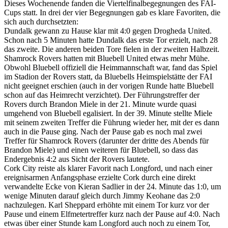
Dieses Wochenende fanden die Viertelfinalbegegnungen des FAI-
Cups statt. In drei der vier Begegnungen gab es klare Favoriten, die
sich auch durchsetzten:
Dundalk gewann zu Hause klar mit 4:0 gegen Drogheda United.
Schon nach 5 Minuten hatte Dundalk das erste Tor erzielt, nach 28
das zweite. Die anderen beiden Tore fielen in der zweiten Halbzeit.
Shamrock Rovers hatten mit Bluebell United etwas mehr Mühe.
Obwohl Bluebell offiziell die Heimmannschaft war, fand das Spiel
im Stadion der Rovers statt, da Bluebells Heimspielstätte der FAI
nicht geeignet erschien (auch in der vorigen Runde hatte Bluebell
schon auf das Heimrecht verzichtet). Der Führungstreffer der
Rovers durch Brandon Miele in der 21. Minute wurde quasi
umgehend von Bluebell egalisiert. In der 39. Minute stellte Miele
mit seinem zweiten Treffer die Führung wieder her, mit der es dann
auch in die Pause ging. Nach der Pause gab es noch mal zwei
Treffer für Shamrock Rovers (darunter der dritte des Abends für
Brandon Miele) und einen weiteren für Bluebell, so dass das
Endergebnis 4:2 aus Sicht der Rovers lautete.
Cork City reiste als klarer Favorit nach Longford, und nach einer
ereignisarmen Anfangsphase erzielte Cork durch eine direkt
verwandelte Ecke von Kieran Sadlier in der 24. Minute das 1:0, um
wenige Minuten darauf gleich durch Jimmy Keohane das 2:0
nachzulegen. Karl Sheppard erhöhte mit einem Tor kurz vor der
Pause und einem Elfmetertreffer kurz nach der Pause auf 4:0. Nach
etwas über einer Stunde kam Longford auch noch zu einem Tor,