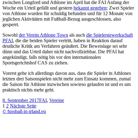
zwischen Longford und Athlone im April hat die FAI Anfang der
Woche ein Urteil gefällt und gestern
bekannt gegeben
: Zwei Spieler
von Athlone wurden für schuldig befunden und für 12 Monate von
jeglichen Aktivitäten mit Fußball-Bezug ausgeschlossen, also
gesperrt.
Sowohl
der Verein Athlone Town
als auch
die Spielergewerkschaft
PFAI
, die die beiden Spieler vertritt, haben in Reaktion darauf
deutliche Kritik am Verfahren geäußert. Die Beweislage sei sehr
dünn und das Urteil daher nicht nachvollziehbar. Die PFAI hat
angekündigt, falls nötig bis vor den internationalen
Sportsgerichtshof CAS zu ziehen.
Vorerst gehe ich allerdings davon aus, dass die Spieler in Athlones
letzten drei Saisonspielen nicht mehr zum Einsatz kommen, zumal
die Saison für Athlone inzwischen sowieso gelaufen ist und es um
praktisch nichts mehr geht.
Veröffentlicht
Kategorien
8. September 2017
FAI
,
Vereine
am
Seitennummerierung
Seite
Seite
1
2
Nächste Seite
© fussball-in-irland.eu
der
Beiträge