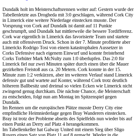
Dundalk holt im Meisterschaftsrennen weiter auf: Gestern wurde der
Tabellenletzte aus Drogheda mit 3:0 geschlagen, während Cork City
in Limerick eine weitere Niederlage einstecken musste. Der
Vorsprung von Cork auf Dundalk ist damit auf 11 Punkte
geschrumpft, und Dundalk hat mittlerweile die bessere Tordifferenz.
Cork war eigentlich in Limerick das favorisierte Team und startete
auch mit offensivem Druck. Schon in der 7. Minute profitierte aber
Limericks Rodrigo Tosi von einem katastrophalen Aussetzer in
Corks Defensive nach eigenem Einwurf und konnte freistehend
Corks Torhüter Mark McNulty zum 1:0 überlupfen. Das 2:0 für
Limerick fiel nur zwei Minuten später durch einen über die Mauer
gezirkelten Freistoß aus ca. 20 Metern. Cork konnte in der 15.
Minute zum 1:2 verkürzen, aber im weiteren Verlauf stand Limerick
defensiv gut und wartete auf Konter, während Cork trotz deutlich
höherem Ballbesitz und dreimal so vielen Ecken wie Limerick nicht
zwingend genug durchkam. Die nächste Chance, die Meisterschaft
zu entscheiden, folgt nun am Montag im Spitzenspiel gegen
Dundalk.
Im Rennen um die europäischen Plätze musste Derry City eine
empfindliche Heimniederlage gegen Bray Wanderers einstecken.
Bray ist trotz der Probleme abseits des Spielfelds nun wieder bis auf
einen Punkt an Derry auf Platz 4 herangekommen.
Im Tabellenkeller hat Galway United mit einem Sieg über Sligo
Rovers einen Satz von Platz 11 auf 8 gemacht. Wieder in die