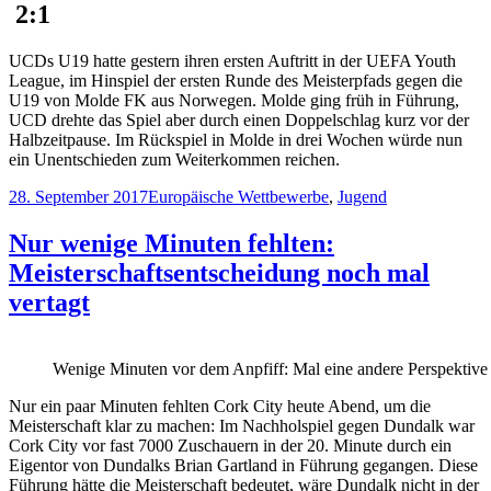
2:1
UCDs U19 hatte gestern ihren ersten Auftritt in der UEFA Youth
League, im Hinspiel der ersten Runde des Meisterpfads gegen die
U19 von Molde FK aus Norwegen. Molde ging früh in Führung,
UCD drehte das Spiel aber durch einen Doppelschlag kurz vor der
Halbzeitpause. Im Rückspiel in Molde in drei Wochen würde nun
ein Unentschieden zum Weiterkommen reichen.
Veröffentlicht
Kategorien
28. September 2017
Europäische Wettbewerbe
,
Jugend
am
Nur wenige Minuten fehlten:
Meisterschaftsentscheidung noch mal
vertagt
Wenige Minuten vor dem Anpfiff: Mal eine andere Perspektive 
Nur ein paar Minuten fehlten Cork City heute Abend, um die
Meisterschaft klar zu machen: Im Nachholspiel gegen Dundalk war
Cork City vor fast 7000 Zuschauern in der 20. Minute durch ein
Eigentor von Dundalks Brian Gartland in Führung gegangen. Diese
Führung hätte die Meisterschaft bedeutet, wäre Dundalk nicht in der