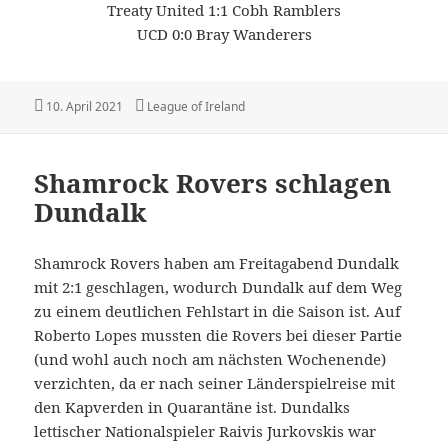
Treaty United 1:1 Cobh Ramblers
UCD 0:0 Bray Wanderers
Veröffentlicht
Kategorien
10. April 2021
League of Ireland
am
Shamrock Rovers schlagen
Dundalk
Shamrock Rovers haben am Freitagabend Dundalk
mit 2:1 geschlagen, wodurch Dundalk auf dem Weg
zu einem deutlichen Fehlstart in die Saison ist. Auf
Roberto Lopes mussten die Rovers bei dieser Partie
(und wohl auch noch am nächsten Wochenende)
verzichten, da er nach seiner Länderspielreise mit
den Kapverden in Quarantäne ist. Dundalks
lettischer Nationalspieler Raivis Jurkovskis war