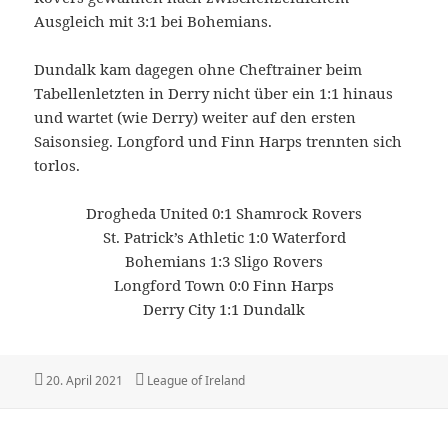
Ausgleich mit 3:1 bei Bohemians.
Dundalk kam dagegen ohne Cheftrainer beim
Tabellenletzten in Derry nicht über ein 1:1 hinaus
und wartet (wie Derry) weiter auf den ersten
Saisonsieg. Longford und Finn Harps trennten sich
torlos.
Drogheda United 0:1 Shamrock Rovers
St. Patrick’s Athletic 1:0 Waterford
Bohemians 1:3 Sligo Rovers
Longford Town 0:0 Finn Harps
Derry City 1:1 Dundalk
Veröffentlicht
Kategorien
20. April 2021
League of Ireland
am