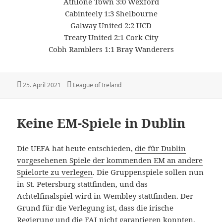
Athlone Town 3:0 Wexford
Cabinteely 1:3 Shelbourne
Galway United 2:2 UCD
Treaty United 2:1 Cork City
Cobh Ramblers 1:1 Bray Wanderers
Veröffentlicht
Kategorien
25. April 2021
League of Ireland
am
Keine EM-Spiele in Dublin
Die UEFA hat heute entschieden,
die für Dublin
vorgesehenen Spiele der kommenden EM an andere
Spielorte zu verlegen
. Die Gruppenspiele sollen nun
in St. Petersburg stattfinden, und das
Achtelfinalspiel wird in Wembley stattfinden. Der
Grund für die Verlegung ist, dass die irische
Regierung und die FAI nicht garantieren konnten,