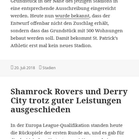
Grundstück in der Nähe des jetzigen Stadions in
eine entsprechende Ausschreibung eingereicht
werden. Heute nun
wurde bekannt
, dass der
Entwurf offenbar nicht den Zuschlag erhält,
sondern dass das Grundstück mit 500 Wohnungen
bebaut werden soll. Damit bekommt St. Patrick’s
Athletic erst mal kein neues Stadion.
Veröffentlicht
Kategorien
20. Juli 2018
Stadien
am
Shamrock Rovers und Derry
City trotz guter Leistungen
ausgeschieden
In der Europa League-Qualifikation standen heute
die Rückspiele der ersten Runde an, und es gab für