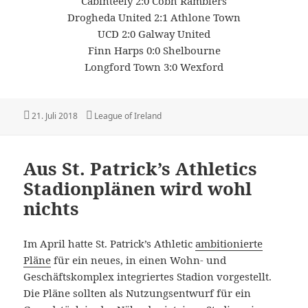
Cabinteely 2:0 Cobh Ramblers
Drogheda United 2:1 Athlone Town
UCD 2:0 Galway United
Finn Harps 0:0 Shelbourne
Longford Town 3:0 Wexford
Veröffentlicht
Kategorien
21. Juli 2018
League of Ireland
am
Aus St. Patrick’s Athletics
Stadionplänen wird wohl
nichts
Im April hatte St. Patrick’s Athletic
ambitionierte
Pläne
für ein neues, in einen Wohn- und
Geschäftskomplex integriertes Stadion vorgestellt.
Die Pläne sollten als Nutzungsentwurf für ein