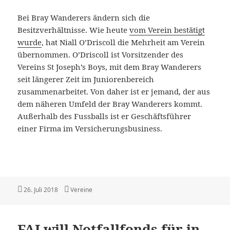
Bei Bray Wanderers ändern sich die
Besitzverhältnisse. Wie heute
vom Verein bestätigt
wurde
, hat Niall O’Driscoll die Mehrheit am Verein
übernommen. O’Driscoll ist Vorsitzender des
Vereins St Joseph’s Boys, mit dem Bray Wanderers
seit längerer Zeit im Juniorenbereich
zusammenarbeitet. Von daher ist er jemand, der aus
dem näheren Umfeld der Bray Wanderers kommt.
Außerhalb des Fussballs ist er Geschäftsführer
einer Firma im Versicherungsbusiness.
Veröffentlicht
Kategorien
26. Juli 2018
Vereine
am
FAI will Notfallfonds für in