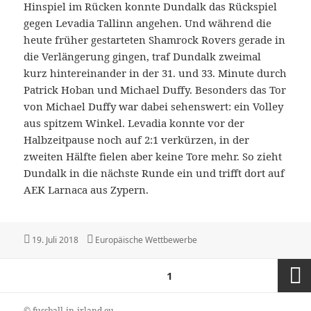
Hinspiel im Rücken konnte Dundalk das Rückspiel
gegen Levadia Tallinn angehen. Und während die
heute früher gestarteten Shamrock Rovers gerade in
die Verlängerung gingen, traf Dundalk zweimal
kurz hintereinander in der 31. und 33. Minute durch
Patrick Hoban und Michael Duffy. Besonders das Tor
von Michael Duffy war dabei sehenswert: ein Volley
aus spitzem Winkel. Levadia konnte vor der
Halbzeitpause noch auf 2:1 verkürzen, in der
zweiten Hälfte fielen aber keine Tore mehr. So zieht
Dundalk in die nächste Runde ein und trifft dort auf
AEK Larnaca aus Zypern.
Veröffentlicht
Kategorien
19. Juli 2018
Europäische Wettbewerbe
am
Seitennummerierung
SEITE
1
der
Beiträge
Nächst
© fussball-in-irland.eu