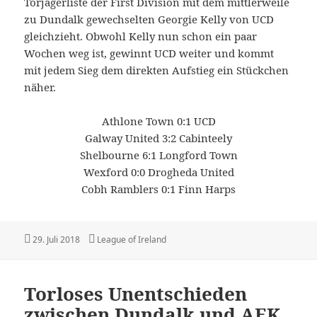
Torjägerliste der First Division mit dem mittlerweile
zu Dundalk gewechselten Georgie Kelly von UCD
gleichzieht. Obwohl Kelly nun schon ein paar
Wochen weg ist, gewinnt UCD weiter und kommt
mit jedem Sieg dem direkten Aufstieg ein Stückchen
näher.
Athlone Town 0:1 UCD
Galway United 3:2 Cabinteely
Shelbourne 6:1 Longford Town
Wexford 0:0 Drogheda United
Cobh Ramblers 0:1 Finn Harps
Veröffentlicht
Kategorien
29. Juli 2018
League of Ireland
am
Torloses Unentschieden
zwischen Dundalk und AEK