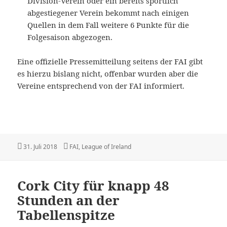
Division-Verein oder ein bereits sportlich
abgestiegener Verein bekommt nach einigen
Quellen in dem Fall weitere 6 Punkte für die
Folgesaison abgezogen.
Eine offizielle Pressemitteilung seitens der FAI gibt
es hierzu bislang nicht, offenbar wurden aber die
Vereine entsprechend von der FAI informiert.
Veröffentlicht
Kategorien
31. Juli 2018
FAI
,
League of Ireland
am
Cork City für knapp 48
Stunden an der
Tabellenspitze