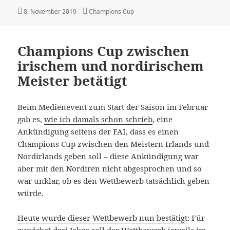
Veröffentlicht
Kategorien
8. November 2019
Champions Cup
am
Champions Cup zwischen
irischem und nordirischem
Meister betätigt
Beim Medienevent zum Start der Saison im Februar
gab es,
wie ich damals schon schrieb
, eine
Ankündigung seitens der FAI, dass es einen
Champions Cup zwischen den Meistern Irlands und
Nordirlands geben soll – diese Ankündigung war
aber mit den Nordiren nicht abgesprochen und so
war unklar, ob es den Wettbewerb tatsächlich geben
würde.
Heute wurde dieser Wettbewerb nun bestätigt
: Für
zunächst drei Jahre soll der Wettbewerb jeweils im