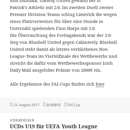
und Dundalk. Galway United gewann bei St.
Patrick’s Athletic mit 2:0. Im zweiten Duell zweier
Premier Division-Teams schlug Limerick die wegen
eines Platzverweises für über eine Stunde in
Unterzahl spielenden Finn Harps mit 1:0.
Die Überraschung des Freitagabends war der 1:0-
Sieg von Bluebell United gegen Cabinteely. Bluebell
United steht damit als letztes verbliebenes Non-
League-Team im Viertelfinale des Wettbewerbs und
streicht die dafür vom Wettbewerbssponsor Irish
Daily Mail ausgelobte Prämie von 2000€ ein.
Alle Ergebnisse des FAI-Cups finden sich
hier
.
Veröffentlicht
Autor
Kategorien
25. August 2017
BLW@FiI
FAI Cup
am
Beitragsnavigation
VORHERIGER
UCDs U19 für UEFA Youth League
Vorheriger