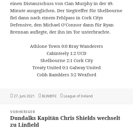
einen Distanzschuss von Cian Murphy in der 49.
Minute ausgeglichen. Der Siegtreffer für Shelbourne
fiel dann nach einem Fehlpass in Cork Citys
Defensive, den Michael O’Connor dann für Ryan
Brennan auflegte, der ihn im Tor unterbrachte.
Athlone Town 0:0 Bray Wanderers
Cabinteely 1:2 UCD
Shelbourne 2:1 Cork City
Treaty United 0:1 Galway United
Cobh Ramblers 3:2 Wexford
Veröffentlicht
Autor
Kategorien
27. Juni 2021
BLW@FiI
League of Ireland
am
Beitragsnavigation
VORHERIGER
Dundalks Kapitän Chris Shields wechselt
Vorheriger
zu Linfield
Beitrag: