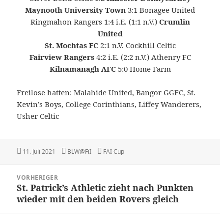
Maynooth University Town
3:1 Bonagee United
Ringmahon Rangers 1:4 i.E. (1:1 n.V.)
Crumlin
United
St. Mochtas FC
2:1 n.V. Cockhill Celtic
Fairview Rangers
4:2 i.E. (2:2 n.V.) Athenry FC
Kilnamanagh AFC
5:0 Home Farm
Freilose hatten: Malahide United, Bangor GGFC, St.
Kevin’s Boys, College Corinthians, Liffey Wanderers,
Usher Celtic
Veröffentlicht
Autor
Kategorien
11. Juli 2021
BLW@FiI
FAI Cup
am
Beitragsnavigation
VORHERIGER
St. Patrick’s Athletic zieht nach Punkten
Vorheriger
wieder mit den beiden Rovers gleich
Beitrag: