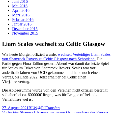
Juni 2016
Mai 2016
April 2016
März 2016
Februar 2016
Januar 2016
Dezember 2015
November 2015
Liam Scales wechselt zu Celtic Glasgow
Wie heute Morgen offiziell wurde,
wechselt Verteidiger Liam Scales
von Shamrock Rovers zu Celtic Glasgow nach Schottland.
Die
Partie gegen Flora Tallinn gestern Abend war damit das letzte Spiel
für Scales im Trikot von Shamrock Rovers. Scales war vor
anderthalb Jahren von UCD gekommen und hatte noch einen
Vertrag bis Ende 2022. Jetzt erhält er bei Celtic einen
Vierjahresvertrag.
Die Ablösesumme wurde von den Vereinen nicht offiziell bestätigt,
soll aber bei ca. 600000€ liegen, was für League of Ireland-
Verhältnisse viel ist.
Veröffentlicht
Autor
Kategorien
27. August 2021
BLW@FiI
Transfers
am
Vorheriger
Vorheriger
Shamrock Rovers verpassen Gruppenphase der Europa