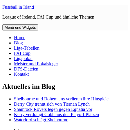
Zum
Fussball in Irland
Inhalt
League of Ireland, FAI Cup und ähnliche Themen
springen
Menü und Widgets
Home
Blog
Liga-Tabellen
FAI-Cup
Ligapokal
Meister und Pokalsieger
DFS-Dateien
Kontakt
Aktuelles im Blog
Shelbourne und Bohemians verlieren ihre Hinspiele
Derry City trennt sich von Tiernan Lynch
Shamrock Rovers legen gegen Egnatia vor
Kerry verdrängt Cobh aus den Playoff-Plätzen
Waterford schlägt Shelbourne