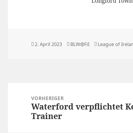
Longford Town 
Veröffentlicht
Autor
Kategorien
2. April 2023
BLW@FiI
League of Irela
am
Beitragsnavigation
VORHERIGER
Waterford verpflichtet K
Vorheriger
Trainer
Beitrag: