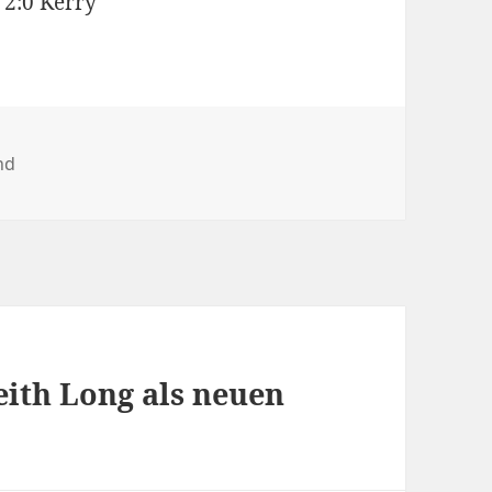
2:0 Kerry
nd
eith Long als neuen