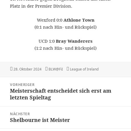
Platz in der Premier Division.
Wexford 0:0
Athlone Town
(0:1 nach Hin- und Rückspiel)
UCD 1:0
Bray Wanderers
(1:2 nach Hin- und Rückspiel)
Veröffentlicht
Autor
Kategorien
28. Oktober 2024
BLW@FiI
League of Ireland
am
Beitragsnavigation
VORHERIGER
Meisterschaft entscheidet sich erst am
Vorheriger
letzten Spieltag
Beitrag:
NÄCHSTER
Shelbourne ist Meister
Nächster
Beitrag: