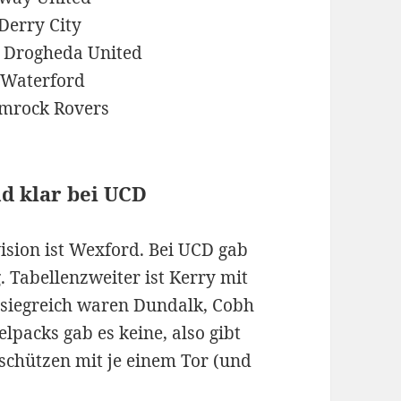
Derry City
0:0 Drogheda United
3 Waterford
amrock Rovers
d klar bei UCD
vision ist Wexford. Bei UCD gab
. Tabellenzweiter ist Kerry mit
 siegreich waren Dundalk, Cobh
packs gab es keine, also gibt
orschützen mit je einem Tor (und