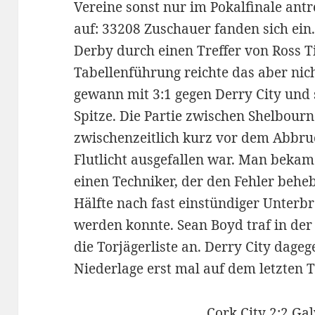
Vereine sonst nur im Pokalfinale ant
auf: 33208 Zuschauer fanden sich ei
Derby durch einen Treffer von Ross Ti
Tabellenführung reichte das aber nic
gewann mit 3:1 gegen Derry City und s
Spitze. Die Partie zwischen Shelbour
zwischenzeitlich kurz vor dem Abbruc
Flutlicht ausgefallen war. Man bekam
einen Techniker, der den Fehler beheb
Hälfte nach fast einstündiger Unterb
werden konnte. Sean Boyd traf in der
die Torjägerliste an. Derry City dageg
Niederlage erst mal auf dem letzten T
Cork City 2:2 Ga