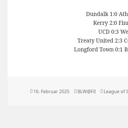
Dundalk 1:0 At
Kerry 2:0 Fi
UCD 0:3 W
Treaty United 2:3 
Longford Town 0:1 
Veröffentlicht
Autor
Kategorien
16. Februar 2025
BLW@FiI
League of 
am