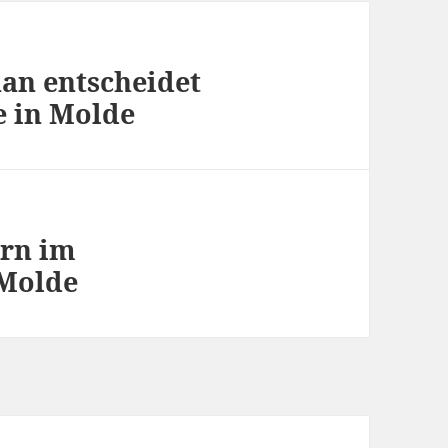
nan entscheidet
e in Molde
ern im
 Molde