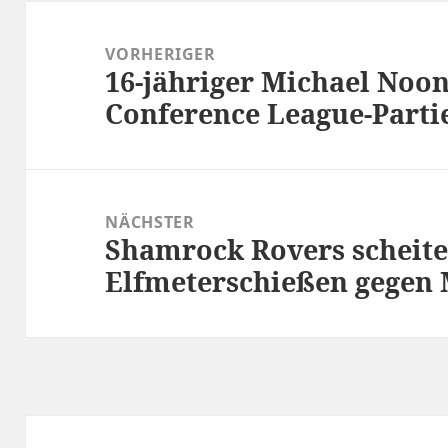
Beitragsnavigation
VORHERIGER
16-jähriger Michael Noo
Vorheriger
Conference League-Parti
Beitrag:
NÄCHSTER
Shamrock Rovers scheit
Nächster
Elfmeterschießen gegen
Beitrag: