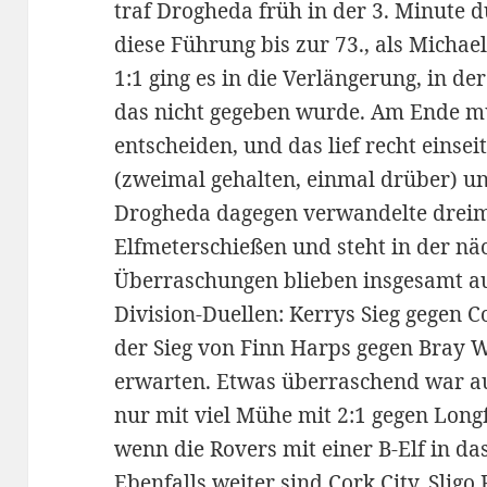
traf Drogheda früh in der 3. Minute 
diese Führung bis zur 73., als Michael
1:1 ging es in die Verlängerung, in der
das nicht gegeben wurde. Am Ende m
entscheiden, und das lief recht einsei
(zweimal gehalten, einmal drüber) un
Drogheda dagegen verwandelte dreim
Elfmeterschießen und steht in der n
Überraschungen blieben insgesamt aus
Division-Duellen: Kerrys Sieg gegen
der Sieg von Finn Harps gegen Bray 
erwarten. Etwas überraschend war au
nur mit viel Mühe mit 2:1 gegen Lon
wenn die Rovers mit einer B-Elf in da
Ebenfalls weiter sind Cork City, Sligo