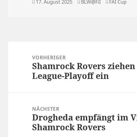
Veröffentlicht
Autor
Kategorien
17. August 2025
BLW@FiI
FAI Cup
am
Beitragsnavigation
VORHERIGER
Shamrock Rovers ziehen 
Vorheriger
League-Playoff ein
Beitrag:
NÄCHSTER
Drogheda empfängt im Vi
Nächster
Shamrock Rovers
Beitrag: