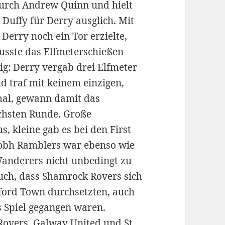
durch Andrew Quinn und hielt
 Duffy für Derry ausglich. Mit
 Derry noch ein Tor erzielte,
usste das Elfmeterschießen
tig: Derry vergab drei Elfmeter
d traf mit keinem einzigen,
al, gewann damit das
ächsten Runde. Große
, kleine gab es bei den First
 Cobh Ramblers war ebenso wie
Wanderers nicht unbedingt zu
ch, dass Shamrock Rovers sich
gford Town durchsetzten, auch
s Spiel gegangen waren.
 Rovers, Galway United und St.