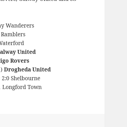
ay Wanderers
 Ramblers
Waterford
alway United
ligo Rovers
.)
Drogheda United
c
2:0 Shelbourne
1 Longford Town