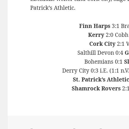
Patrick’s Athletic.
Finn Harps
3:1 Br
Kerry
2:0 Cobh
Cork City
2:1 
Salthill Devon 0:4
G
Bohemians 0:1
S
Derry City 0:3 i.E. (1:1 n.V
St. Patrick’s Athleti
Shamrock Rovers
2: