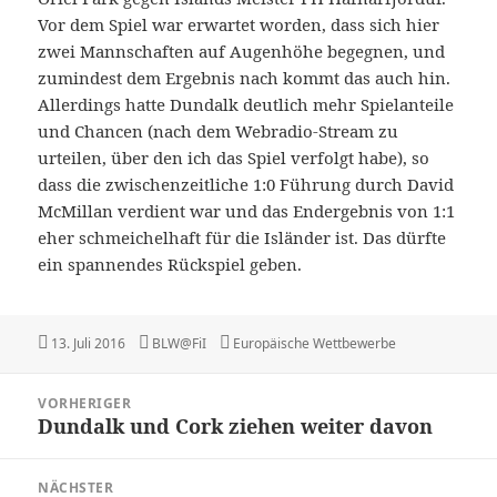
Vor dem Spiel war erwartet worden, dass sich hier
zwei Mannschaften auf Augenhöhe begegnen, und
zumindest dem Ergebnis nach kommt das auch hin.
Allerdings hatte Dundalk deutlich mehr Spielanteile
und Chancen (nach dem Webradio-Stream zu
urteilen, über den ich das Spiel verfolgt habe), so
dass die zwischenzeitliche 1:0 Führung durch David
McMillan verdient war und das Endergebnis von 1:1
eher schmeichelhaft für die Isländer ist. Das dürfte
ein spannendes Rückspiel geben.
Veröffentlicht
Autor
Kategorien
13. Juli 2016
BLW@FiI
Europäische Wettbewerbe
am
Beitragsnavigation
VORHERIGER
Dundalk und Cork ziehen weiter davon
Vorheriger
Beitrag:
NÄCHSTER