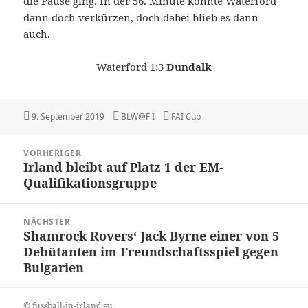
die Pause ging. In der 56. Minute konnte Waterford
dann doch verkürzen, doch dabei blieb es dann
auch.
Waterford 1:3
Dundalk
Veröffentlicht
Autor
Kategorien
9. September 2019
BLW@FiI
FAI Cup
am
Beitragsnavigation
VORHERIGER
Irland bleibt auf Platz 1 der EM-
Vorheriger
Qualifikationsgruppe
Beitrag:
NÄCHSTER
Shamrock Rovers‘ Jack Byrne einer von 5
Nächster
Debütanten im Freundschaftsspiel gegen
Beitrag:
Bulgarien
© fussball-in-irland.eu