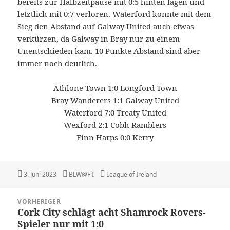
bereits zur Halbzeitpause mit 0:5 hinten lagen und
letztlich mit 0:7 verloren. Waterford konnte mit dem
Sieg den Abstand auf Galway United auch etwas
verkürzen, da Galway in Bray nur zu einem
Unentschieden kam. 10 Punkte Abstand sind aber
immer noch deutlich.
Athlone Town 1:0 Longford Town
Bray Wanderers 1:1 Galway United
Waterford 7:0 Treaty United
Wexford 2:1 Cobh Ramblers
Finn Harps 0:0 Kerry
Veröffentlicht
Autor
Kategorien
3. Juni 2023
BLW@FiI
League of Ireland
am
Beitragsnavigation
VORHERIGER
Cork City schlägt acht Shamrock Rovers-
Vorheriger
Spieler nur mit 1:0
Beitrag: