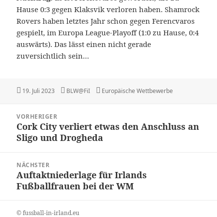
Hause 0:3 gegen Klaksvik verloren haben. Shamrock
Rovers haben letztes Jahr schon gegen Ferencvaros
gespielt, im Europa League-Playoff (1:0 zu Hause, 0:4
auswärts). Das lässt einen nicht gerade
zuversichtlich sein…
Veröffentlicht
Autor
Kategorien
19. Juli 2023
BLW@FiI
Europäische Wettbewerbe
am
Beitragsnavigation
VORHERIGER
Cork City verliert etwas den Anschluss an
Vorheriger
Sligo und Drogheda
Beitrag:
NÄCHSTER
Auftaktniederlage für Irlands
Nächster
Fußballfrauen bei der WM
Beitrag:
© fussball-in-irland.eu