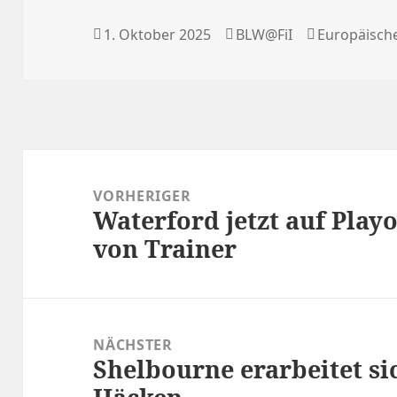
Veröffentlicht
Autor
Kategorien
1. Oktober 2025
BLW@FiI
Europäisch
am
Beitragsnavigation
VORHERIGER
Waterford jetzt auf Playof
Vorheriger
von Trainer
Beitrag:
NÄCHSTER
Shelbourne erarbeitet si
Nächster
Beitrag: