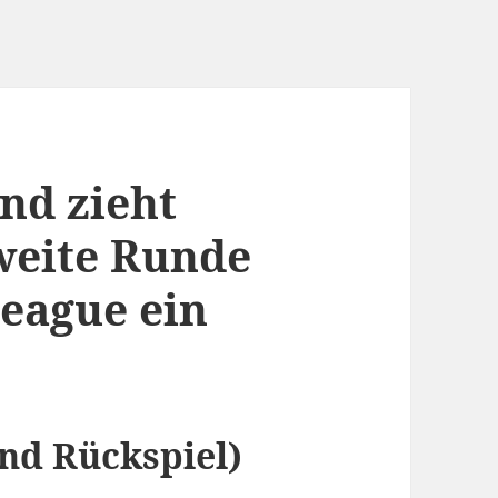
nd zieht
weite Runde
eague ein
7
und Rückspiel)