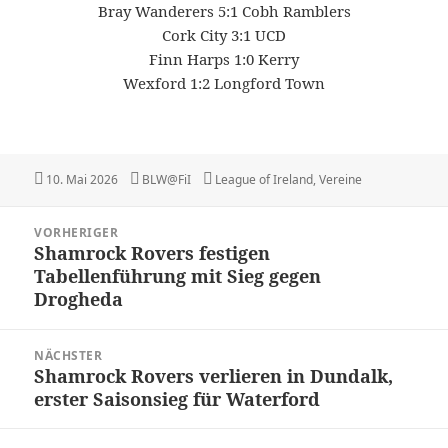
Bray Wanderers 5:1 Cobh Ramblers
Cork City 3:1 UCD
Finn Harps 1:0 Kerry
Wexford 1:2 Longford Town
Veröffentlicht
Autor
Kategorien
10. Mai 2026
BLW@FiI
League of Ireland
,
Vereine
am
Beitragsnavigation
VORHERIGER
Shamrock Rovers festigen
Vorheriger
Tabellenführung mit Sieg gegen
Beitrag:
Drogheda
NÄCHSTER
Shamrock Rovers verlieren in Dundalk,
Nächster
erster Saisonsieg für Waterford
Beitrag: