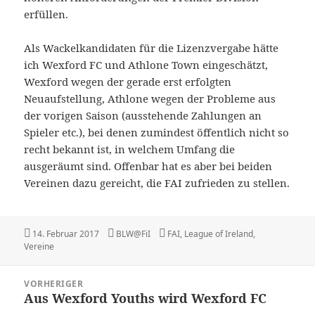
erfüllen.
Als Wackelkandidaten für die Lizenzvergabe hätte
ich Wexford FC und Athlone Town eingeschätzt,
Wexford wegen der gerade erst erfolgten
Neuaufstellung, Athlone wegen der Probleme aus
der vorigen Saison (ausstehende Zahlungen an
Spieler etc.), bei denen zumindest öffentlich nicht so
recht bekannt ist, in welchem Umfang die
ausgeräumt sind. Offenbar hat es aber bei beiden
Vereinen dazu gereicht, die FAI zufrieden zu stellen.
Veröffentlicht
Autor
Kategorien
14. Februar 2017
BLW@FiI
FAI
,
League of Ireland
,
am
Vereine
Beitragsnavigation
VORHERIGER
Aus Wexford Youths wird Wexford FC
Vorheriger