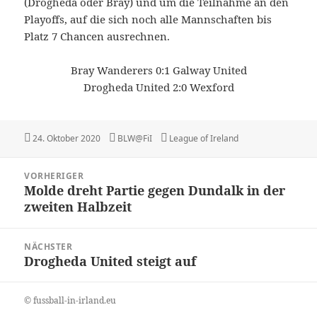
(Drogheda oder Bray) und um die Teilnahme an den
Playoffs, auf die sich noch alle Mannschaften bis
Platz 7 Chancen ausrechnen.
Bray Wanderers 0:1 Galway United
Drogheda United 2:0 Wexford
Veröffentlicht
Autor
Kategorien
24. Oktober 2020
BLW@FiI
League of Ireland
am
Beitragsnavigation
VORHERIGER
Molde dreht Partie gegen Dundalk in der
Vorheriger
zweiten Halbzeit
Beitrag:
NÄCHSTER
Drogheda United steigt auf
Nächster
Beitrag:
© fussball-in-irland.eu