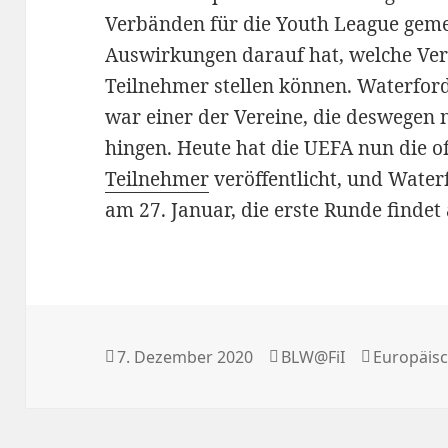
Verbänden für die Youth League gem
Auswirkungen darauf hat, welche Ve
Teilnehmer stellen können. Waterford
war einer der Vereine, die deswegen 
hingen. Heute hat die UEFA nun die of
Teilnehmer
veröffentlicht, und Waterf
am 27. Januar, die erste Runde findet 
Veröffentlicht
Autor
Kategorie
7. Dezember 2020
BLW@FiI
Europäis
am