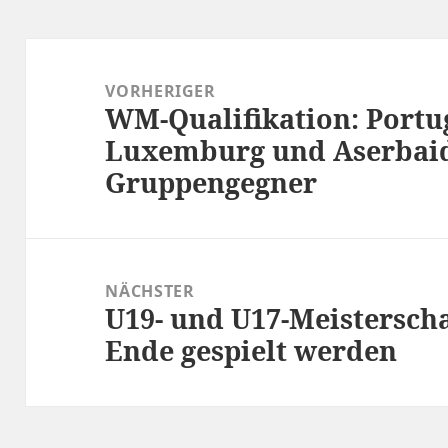
Beitragsnavigation
VORHERIGER
WM-Qualifikation: Portug
Vorheriger
Luxemburg und Aserbaid
Beitrag:
Gruppengegner
NÄCHSTER
U19- und U17-Meisterscha
Nächster
Ende gespielt werden
Beitrag: