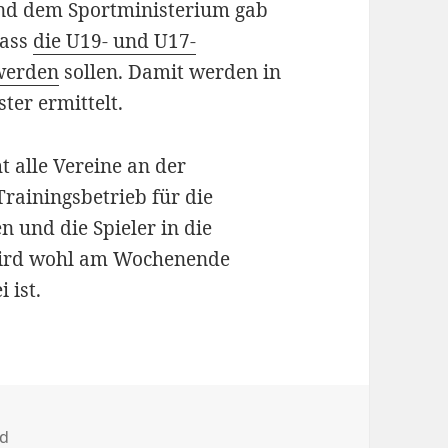
nd dem Sportministerium gab
dass
die U19- und U17-
 werden
sollen. Damit werden in
ter ermittelt.
t alle Vereine an der
Trainingsbetrieb für die
en und die Spieler in die
wird wohl am Wochenende
 ist.
n
nd