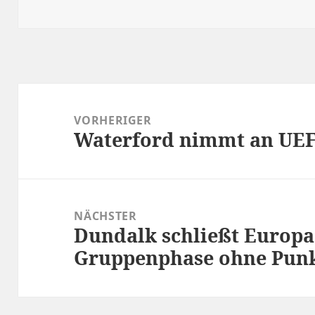
am
Beitragsnavigation
VORHERIGER
Waterford nimmt an UEFA
Vorheriger
Beitrag:
NÄCHSTER
Dundalk schließt Europa
Nächster
Gruppenphase ohne Punk
Beitrag: