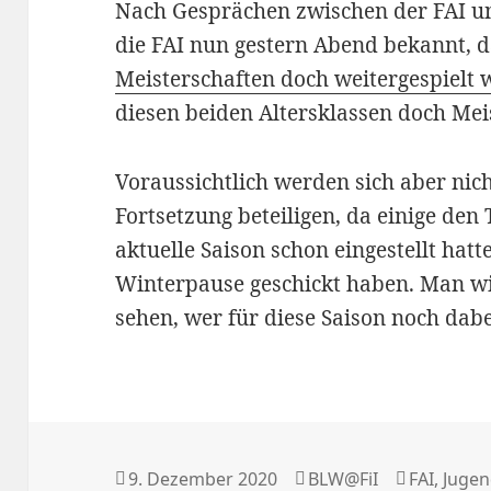
Nach Gesprächen zwischen der FAI u
die FAI nun gestern Abend bekannt, 
Meisterschaften doch weitergespielt
diesen beiden Altersklassen doch Meis
Voraussichtlich werden sich aber nich
Fortsetzung beteiligen, da einige den 
aktuelle Saison schon eingestellt hatt
Winterpause geschickt haben. Man 
sehen, wer für diese Saison noch dabei
Veröffentlicht
Autor
Kategorie
9. Dezember 2020
BLW@FiI
FAI
,
Juge